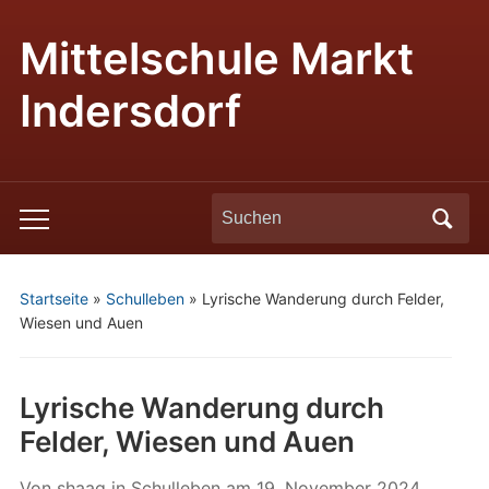
Mittelschule Markt
Indersdorf
Search
Toggle
for:
mobile
menu
Startseite
»
Schulleben
»
Lyrische Wanderung durch Felder,
Wiesen und Auen
Lyrische Wanderung durch
Felder, Wiesen und Auen
Von
shaag
in
Schulleben
am
19. November 2024