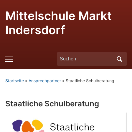
Mittelschule Markt
Indersdorf
Search
Toggle
for:
mobile
menu
Startseite
»
Ansprechpartner
»
Staatliche Schulberatung
Staatliche Schulberatung