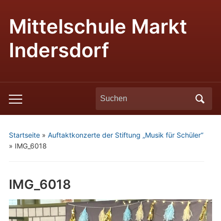
Mittelschule Markt
Indersdorf
Search
Toggle
for:
mobile
menu
Startseite
»
Auftaktkonzerte der Stiftung „Musik für Schüler“
»
IMG_6018
IMG_6018