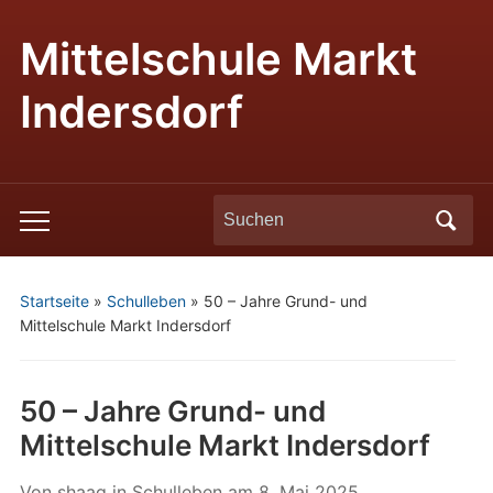
Mittelschule Markt
Indersdorf
Search
Toggle
for:
mobile
menu
Startseite
»
Schulleben
»
50 – Jahre Grund- und
Mittelschule Markt Indersdorf
50 – Jahre Grund- und
Mittelschule Markt Indersdorf
Von
shaag
in
Schulleben
am
8. Mai 2025